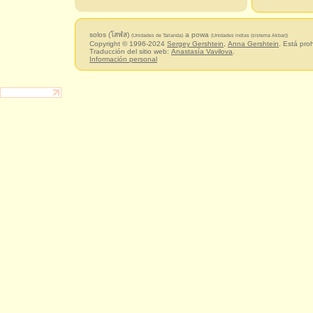
solos (โสฬส)
a powa
(Unidades de Tailanda)
(Unidades indias (sistema Akbar))
Copyright © 1996-2024
Sergey Gershtein
,
Anna Gershtein
. Está pro
Traducción del sitio web:
Anastasía Vavilova
.
Información personal