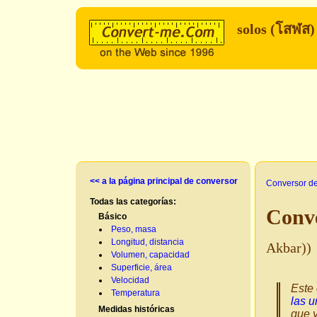
solos (โสฬส
<< a la página principal de conversor
Conversor d
Todas las categorías:
Conve
Básico
Peso, masa
Longitud, distancia
Akbar))
Volumen, capacidad
Superficie, área
Velocidad
Este 
Temperatura
las u
Medidas históricas
que y