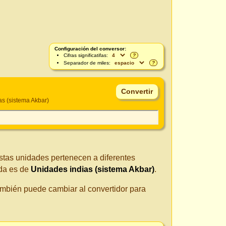
Configuración del conversor:
Cifras significatifas:
?
Separador de miles:
?
as (sistema Akbar)
Estas unidades pertenecen a diferentes
da es de
Unidades indias (sistema Akbar)
.
También puede cambiar al convertidor para