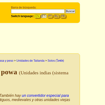
Barra de búsqueda:
Switch language:
EN
ES
PT
RU
FR
asa y peso
>
Unidades de Tailanda
>
Solos (โสฬส)
 powa
(Unidades indias (sistema
. También hay
un convertidor especial para
tiguos, medievales y otras unidades viejas