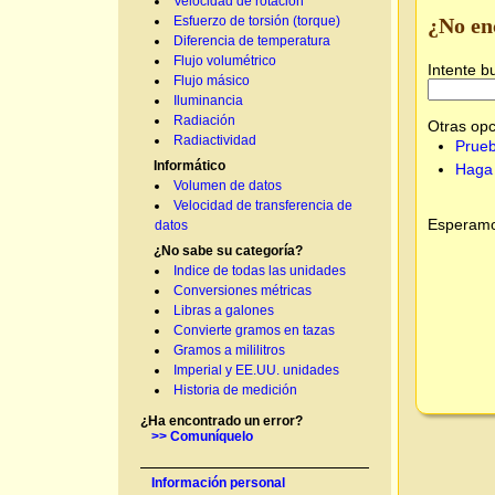
Velocidad de rotación
¿No en
Esfuerzo de torsión (torque)
Diferencia de temperatura
Flujo volumétrico
Intente b
Flujo másico
Iluminancia
Radiación
Otras opc
Radiactividad
Prueb
Informático
Haga 
Volumen de datos
Velocidad de transferencia de
Esperamos
datos
¿No sabe su categoría?
Indice de todas las unidades
Conversiones métricas
Libras a galones
Convierte gramos en tazas
Gramos a mililitros
Imperial y EE.UU. unidades
Historia de medición
¿Ha encontrado un error?
>> Comuníquelo
Información personal