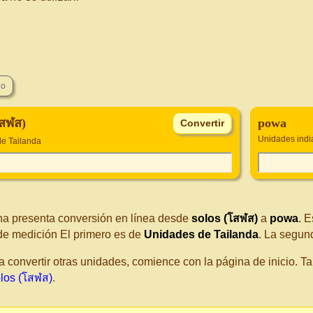
โสฬส)
powa
Unidades indi
e Tailanda
na presenta conversión en línea desde
solos (โสฬส)
a
powa
. 
de medición El primero es de
Unidades de Tailanda
. La segun
a convertir otras unidades, comience con la página de inicio. 
los (โสฬส)
.