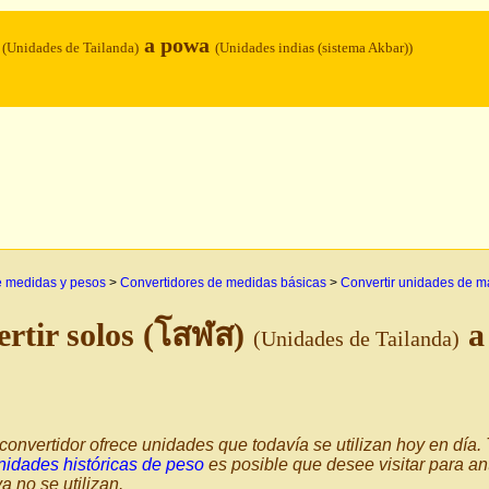
)
a powa
(Unidades de Tailanda)
(Unidades indias (sistema Akbar))
e medidas y pesos
>
Convertidores de medidas básicas
>
Convertir unidades de m
rtir solos (โสฬส)
a
(Unidades de Tailanda)
convertidor ofrece unidades que todavía se utilizan hoy en día
nidades históricas de peso
es posible que desee visitar para an
a no se utilizan.