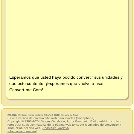
Esperamos que usted haya podido convertir sus unidades y
que este contento. ¡Esperamos que vuelve a usar
Convert-me.Com
!
māshā
a mite
(Unidades indias (sistema Akbar))
(Sistema de Troy)
Es una versión de nuestro sitio web para móviles (smartphone).
Copyright © 1996-2024
Sergey Gershtein
,
Anna Gershtein
. Está prohibido copiar o
reproducir cualquier material de la página web (excepto resultados de conversión).
Traducción del sitio web:
Anastasía Vavilova
.
Información personal