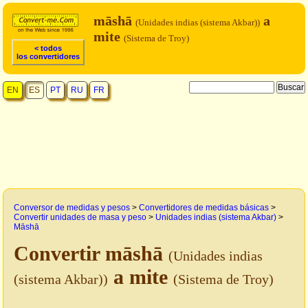
māshā
a
(Unidades indias (sistema Akbar))
mite
(Sistema de Troy)
< todos
los convertidores
EN
ES
PT
RU
FR
Conversor de medidas y pesos
>
Convertidores de medidas básicas
>
Convertir unidades de masa y peso
>
Unidades indias (sistema Akbar)
>
Māshā
Convertir māshā
(Unidades indias
a mite
(sistema Akbar))
(Sistema de Troy)