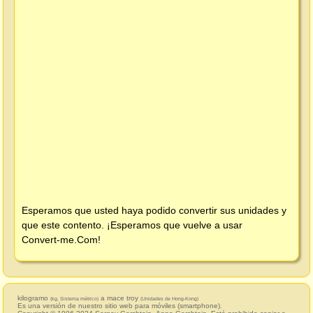
Esperamos que usted haya podido convertir sus unidades y
que este contento. ¡Esperamos que vuelve a usar
Convert-me.Com
!
kilogramo
a mace troy
(kg, Sistema métrico)
(Unidades de Hong-Kong)
Es una versión de nuestro sitio web para móviles (smartphone).