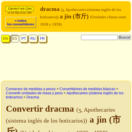
dracma
(ʒ, Apothecaries (sistema inglés de los
a jin (市斤)
boticarios))
(Unidades chinas entre
< todos
1930 y 1959)
los convertidores
EN
ES
PT
RU
FR
Conversor de medidas y pesos
>
Convertidores de medidas básicas
>
Convertir unidades de masa y peso
>
Apothecaries (sistema inglés de los
boticarios)
>
Dracma
Convertir dracma
(ʒ, Apothecaries
a jin (市
(sistema inglés de los boticarios))
斤)