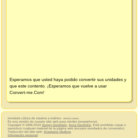
Esperamos que usted haya podido convertir sus unidades y
que este contento. ¡Esperamos que vuelve a usar
Convert-me.Com
!
tonelada cúbica de madera a estéreo
, Medida madera
Es una versión de nuestro sitio web para móviles (smartphone).
Copyright © 1996-2024
Sergey Gershtein
,
Anna Gershtein
. Está prohibido copiar o
reproducir cualquier material de la página web (excepto resultados de conversión).
Traducción del sitio web:
Anastasía Vavilova
.
Información personal