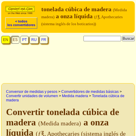
tonelada cúbica de madera
(Medida
a onza líquida
madera)
(ƒ℥, Apothecaries
< todos
(sistema inglés de los boticarios))
los convertidores
EN
ES
PT
RU
FR
Conversor de medidas y pesos
>
Convertidores de medidas básicas
>
Convertir unidades de volumen
>
Medida madera
>
Tonelada cúbica de
madera
Convertir tonelada cúbica de
madera
a onza
(Medida madera)
líquida
(ƒ℥, Apothecaries (sistema inglés de