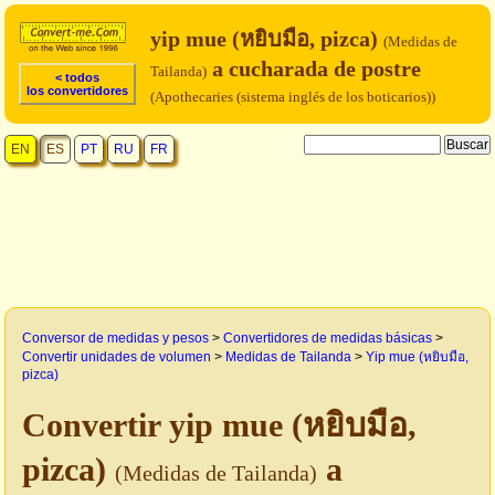
yip mue (หยิบมือ, pizca)
(Medidas de
a cucharada de postre
Tailanda)
< todos
los convertidores
(Apothecaries (sistema inglés de los boticarios))
EN
ES
PT
RU
FR
Conversor de medidas y pesos
>
Convertidores de medidas básicas
>
Convertir unidades de volumen
>
Medidas de Tailanda
>
Yip mue (หยิบมือ,
pizca)
Convertir yip mue (หยิบมือ,
pizca)
a
(Medidas de Tailanda)