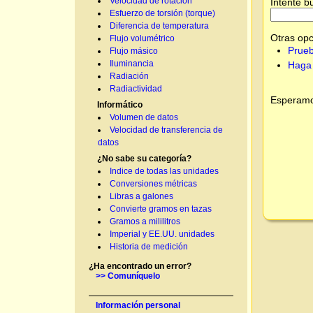
Velocidad de rotación
Intente b
Esfuerzo de torsión (torque)
Diferencia de temperatura
Otras opc
Flujo volumétrico
Prueb
Flujo másico
Iluminancia
Haga 
Radiación
Radiactividad
Esperamos
Informático
Volumen de datos
Velocidad de transferencia de
datos
¿No sabe su categoría?
Indice de todas las unidades
Conversiones métricas
Libras a galones
Convierte gramos en tazas
Gramos a mililitros
Imperial y EE.UU. unidades
Historia de medición
¿Ha encontrado un error?
>> Comuníquelo
Información personal