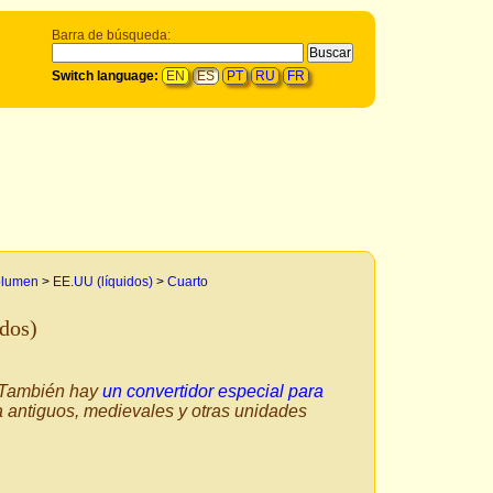
Barra de búsqueda:
Switch language:
EN
ES
PT
RU
FR
olumen
>
EE.UU (líquidos)
>
Cuarto
idos)
. También hay
un convertidor especial para
a antiguos, medievales y otras unidades