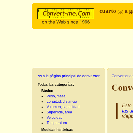
cuarto
a g
(qt)
<< a la página principal de conversor
Conversor d
Todas las categorías:
Conve
Básico
Peso, masa
Longitud, distancia
Este 
Volumen, capacidad
las u
Superficie, área
vieja
Velocidad
Temperatura
Medidas históricas