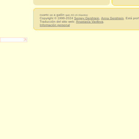
cuarto
a galón
(qt)
(gal), EE.UU (líquidos)
Copyright © 1996-2024
Sergey Gershtein
,
Anna Gershtein
. Está pro
Traducción del sitio web:
Anastasía Vavilova
.
Información personal