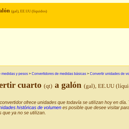
alón
(gal), EE.UU (líquidos)
e medidas y pesos
>
Convertidores de medidas básicas
>
Convertir unidades de v
rtir cuarto
a galón
(qt)
(gal), EE.UU (líqu
convertidor ofrece unidades que todavía se utilizan hoy en día
nidades históricas de volumen
es posible que desee visitar par
s que ya no se utilizan.