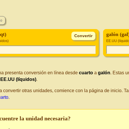
qt)
galón (gal
uidos)
EE.UU (líquid
na presenta conversión en línea desde
cuarto
a
galón
. Estas 
:
EE.UU (líquidos)
.
a convertir otras unidades, comience con la página de inicio. 
uarto
.
cuentre la unidad necesaria?