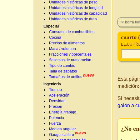
Unidades históricas de peso
Unidades históricas de longitud
Unidades históricas de capacidad
Unidades históricas de área
Especial
Consumo de combustibles
cuarto (
Cocina
Precios de alimentos
EE.UU (líq
Masa / volumen
Fracciones y porcentajes
Sistemas de numeración
Tipo de cambio
Talla de zapatos
nuevo
Tamaños de anillos
Esta pági
Ingeniería
medición
Tiempo
Aceleración
Si necesit
Densidad
galón a c
Presión
Energía, trabajo
Potencia
Fuerza
¿No en
Medida angular
nuevo
Gauge, calibre