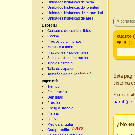
Unidades históricas de peso
Unidades históricas de longitud
Unidades históricas de capacidad
Unidades históricas de área
Especial
Consumo de combustibles
cuarto (
Cocina
Precios de alimentos
EE.UU (líq
Masa / volumen
Fracciones y porcentajes
Sistemas de numeración
Tipo de cambio
Talla de zapatos
nuevo
Tamaños de anillos
Esta pági
Ingeniería
sistema d
Tiempo
Aceleración
Si necesit
Densidad
barril (pet
Presión
Energía, trabajo
Potencia
Fuerza
¿No en
Medida angular
nuevo
Gauge, calibre