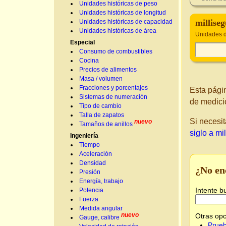
Unidades históricas de peso
Unidades históricas de longitud
millise
Unidades históricas de capacidad
Unidades históricas de área
Unidades d
Especial
Consumo de combustibles
Cocina
Precios de alimentos
Masa / volumen
Fracciones y porcentajes
Esta pági
Sistemas de numeración
de medici
Tipo de cambio
Talla de zapatos
Si necesit
nuevo
Tamaños de anillos
siglo a mi
Ingeniería
Tiempo
Aceleración
Densidad
¿No en
Presión
Energía, trabajo
Intente b
Potencia
Fuerza
Medida angular
nuevo
Otras opc
Gauge, calibre
Prueb