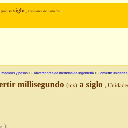
o
a siglo
(ms)
, Unidades de cada día
e medidas y pesos
>
Convertidores de medidas de ingeniería
>
Convertir unidades
rtir millisegundo
a siglo
(ms)
, Unidade