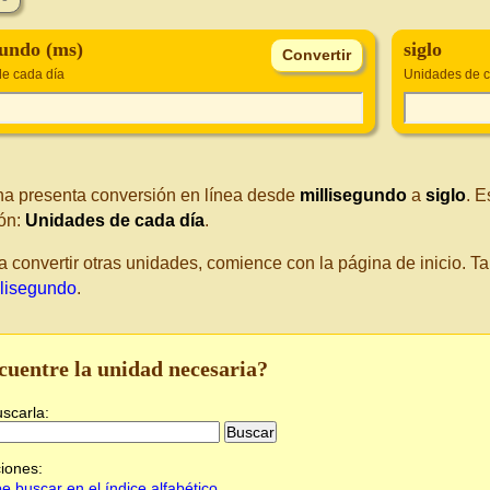
gundo (ms)
siglo
e cada día
Unidades de c
na presenta conversión en línea desde
millisegundo
a
siglo
. 
ón:
Unidades de cada día
.
a convertir otras unidades, comience con la página de inicio. 
llisegundo
.
cuentre la unidad necesaria?
uscarla:
iones:
e buscar en el índice alfabético