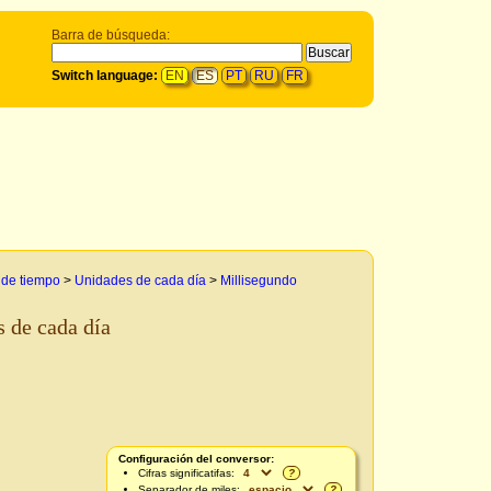
Barra de búsqueda:
Switch language:
EN
ES
PT
RU
FR
 de tiempo
>
Unidades de cada día
>
Millisegundo
s de cada día
Configuración del conversor:
Cifras significatifas:
?
Separador de miles:
?