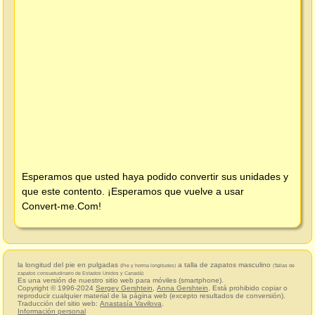
Esperamos que usted haya podido convertir sus unidades y
que este contento. ¡Esperamos que vuelve a usar
Convert-me.Com
!
la longitud del pie en pulgadas
a talla de zapatos masculino
(Pie y horma longitudes)
(Tallas de
zapatos consuetudinario de Estados Unidos y Canadá)
Es una versión de nuestro sitio web para móviles (smartphone).
Copyright © 1996-2024
Sergey Gershtein
,
Anna Gershtein
. Está prohibido copiar o
reproducir cualquier material de la página web (excepto resultados de conversión).
Traducción del sitio web:
Anastasía Vavilova
.
Información personal