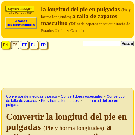
la longitud del pie en pulgadas
(Pie y
a talla de zapatos
horma longitudes)
< todos
masculino
(Tallas de zapatos consuetudinario de
los convertidores
Estados Unidos y Canadá)
EN
ES
PT
RU
FR
Conversor de medidas y pesos
>
Convertidores especiales
>
Convertidor
de talla de zapatos
>
Pie y horma longitudes
>
La longitud del pie en
pulgadas
Convertir la longitud del pie en
pulgadas
a
(Pie y horma longitudes)