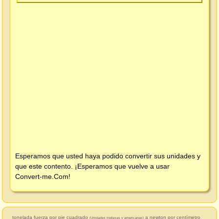
Esperamos que usted haya podido convertir sus unidades y
que este contento. ¡Esperamos que vuelve a usar
Convert-me.Com
!
tonelada fuerza por pie cuadrado
a newton por centímetro
(Unidades inglesas y americanas)