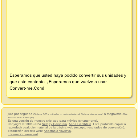
Esperamos que usted haya podido convertir sus unidades y
que este contento. ¡Esperamos que vuelve a usar
Convert-me.Com
!
julio por segundo
a megavatio
(Sistema CGS y unidades no pertenecientes al Sistema Internacional)
(MW,
Sistema Internacional (SI))
Es una versión de nuestro sitio web para móviles (smartphone).
Copyright © 1996-2024
Sergey Gershtein
,
Anna Gershtein
. Está prohibido copiar o
reproducir cualquier material de la página web (excepto resultados de conversión).
Traducción del sitio web:
Anastasía Vavilova
.
Información personal