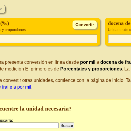
 (‰)
docena de 
s y proporciones
Unidades de c
na presenta conversión en línea desde
por mil
a
docena de fra
de medición El primero es de
Porcentajes y proporciones
. La
a convertir otras unidades, comience con la página de inicio. 
fraile a por mil
.
cuentre la unidad necesaria?
uscarla: