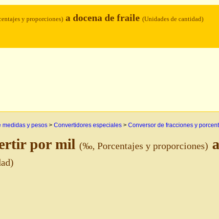
a docena de fraile
centajes y proporciones)
(Unidades de cantidad)
e medidas y pesos
>
Convertidores especiales
>
Conversor de fracciones y porcen
rtir por mil
a
(‰, Porcentajes y proporciones)
dad)