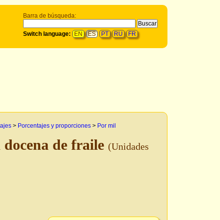
Barra de búsqueda:
Switch language:
EN
ES
PT
RU
FR
tajes
>
Porcentajes y proporciones
>
Por mil
 docena de fraile
(Unidades