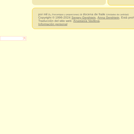
por mil
a docena de fraile
(‰, Porcentajes y proporciones)
(Unidades de cantidad)
Copyright © 1996-2024
Sergey Gershtein
,
Anna Gershtein
. Está pro
Traducción del sitio web:
Anastasía Vavilova
.
Información personal