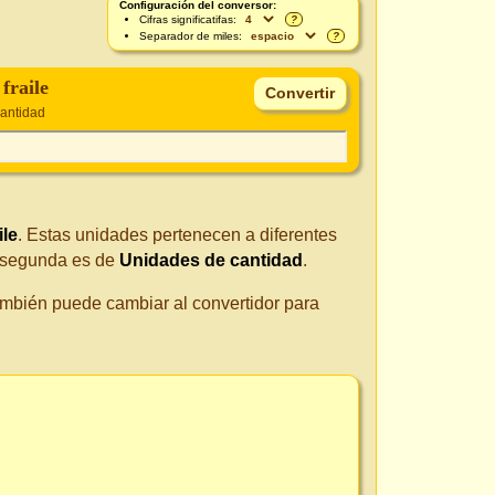
Configuración del conversor:
Cifras significatifas:
?
Separador de miles:
?
fraile
antidad
ile
. Estas unidades pertenecen a diferentes
 segunda es de
Unidades de cantidad
.
También puede cambiar al convertidor para