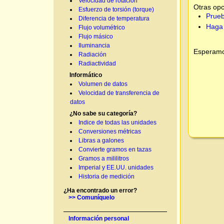
Velocidad de rotación
Otras opc
Esfuerzo de torsión (torque)
Prueb
Diferencia de temperatura
Haga 
Flujo volumétrico
Flujo másico
Iluminancia
Esperamos
Radiación
Radiactividad
Informático
Volumen de datos
Velocidad de transferencia de
datos
¿No sabe su categoría?
Indice de todas las unidades
Conversiones métricas
Libras a galones
Convierte gramos en tazas
Gramos a mililitros
Imperial y EE.UU. unidades
Historia de medición
¿Ha encontrado un error?
>> Comuníquelo
Información personal