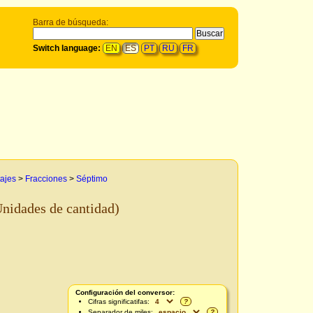
Barra de búsqueda:
Switch language:
EN
ES
PT
RU
FR
tajes
>
Fracciones
>
Séptimo
Unidades de cantidad)
Configuración del conversor:
Cifras significatifas:
?
Separador de miles:
?