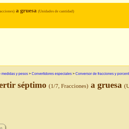
a gruesa
racciones)
(Unidades de cantidad)
e medidas y pesos
>
Convertidores especiales
>
Conversor de fracciones y porcen
rtir séptimo
a gruesa
(1/7, Fracciones)
(