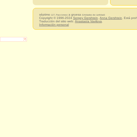
séptimo
a gruesa
(1/7, Fracciones)
(Unidades de cantidad)
Copyright © 1996-2024
Sergey Gershtein
,
Anna Gershtein
. Está pro
Traducción del sitio web:
Anastasía Vavilova
.
Información personal