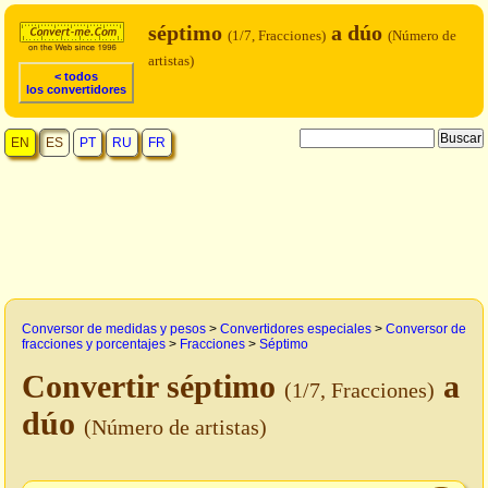
séptimo
a dúo
(1/7, Fracciones)
(Número de
artistas)
< todos
los convertidores
EN
ES
PT
RU
FR
Conversor de medidas y pesos
>
Convertidores especiales
>
Conversor de
fracciones y porcentajes
>
Fracciones
>
Séptimo
Convertir séptimo
a
(1/7, Fracciones)
dúo
(Número de artistas)