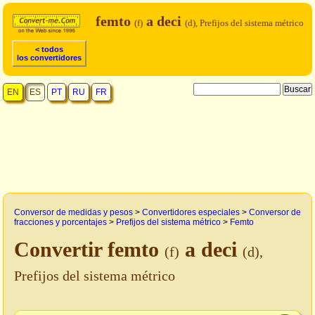
femto
a deci
(f)
(d), Prefijos del sistema métrico
< todos
los convertidores
EN
ES
PT
RU
FR
Conversor de medidas y pesos
>
Convertidores especiales
>
Conversor de
fracciones y porcentajes
>
Prefijos del sistema métrico
>
Femto
Convertir femto
a deci
(f)
(d),
Prefijos del sistema métrico