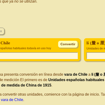
s que ya no se utilizan.
 Chile
li (釐 o 厘
spañolas habituales todavía en uso hoy
Unidades de 
na presenta conversión en línea desde
vara de Chile
a
li (釐 o 
de medición El primero es de
Unidades españolas habituales
 de medida de China de 1915
.
a convertir otras unidades, comience con la página de inicio. 
 vara de Chile
.