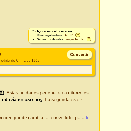
Configuración del conversor:
Cifras significatifas:
?
Separador de miles:
?
)
medida de China de 1915
厘)
. Estas unidades pertenecen a diferentes
 todavía en uso hoy
. La segunda es de
También puede cambiar al convertidor para
li