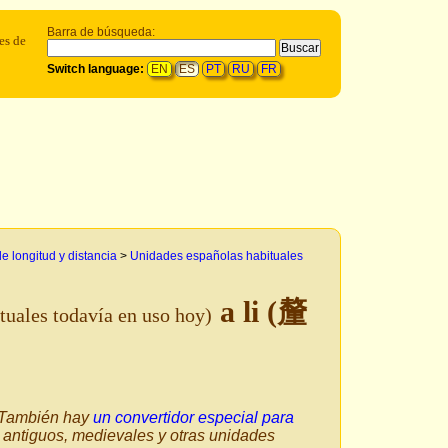
Barra de búsqueda:
es de
Switch language:
EN
ES
PT
RU
FR
 longitud y distancia
>
Unidades españolas habituales
a li (釐
tuales todavía en uso hoy)
. También hay
un convertidor especial para
 antiguos, medievales y otras unidades