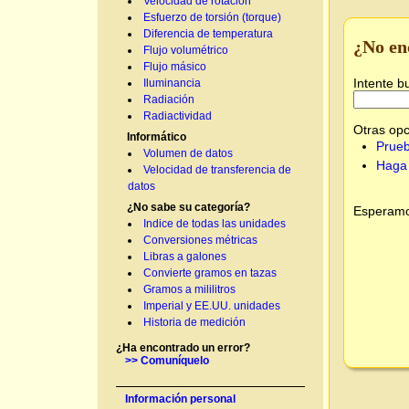
Velocidad de rotación
Esfuerzo de torsión (torque)
Diferencia de temperatura
¿No en
Flujo volumétrico
Flujo másico
Intente b
Iluminancia
Radiación
Radiactividad
Otras opc
Informático
Prueb
Volumen de datos
Haga 
Velocidad de transferencia de
datos
¿No sabe su categoría?
Esperamos
Indice de todas las unidades
Conversiones métricas
Libras a galones
Convierte gramos en tazas
Gramos a mililitros
Imperial y EE.UU. unidades
Historia de medición
¿Ha encontrado un error?
>> Comuníquelo
Información personal