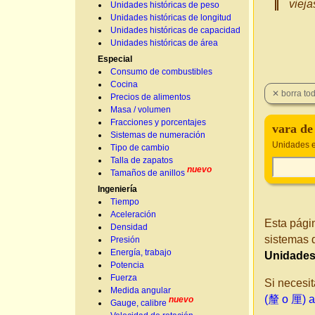
vieja
Unidades históricas de peso
Unidades históricas de longitud
Unidades históricas de capacidad
Unidades históricas de área
Especial
Consumo de combustibles
Cocina
Precios de alimentos
Masa / volumen
Fracciones y porcentajes
vara de
Sistemas de numeración
Unidades e
Tipo de cambio
Talla de zapatos
nuevo
Tamaños de anillos
Ingeniería
Tiempo
Aceleración
Esta pági
Densidad
sistemas 
Presión
Energía, trabajo
Unidades
Potencia
Fuerza
Si necesit
Medida angular
(釐 o 厘) a
nuevo
Gauge, calibre