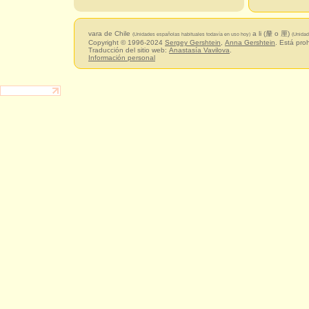
vara de Chile
a li (釐 o 厘)
(Unidades españolas habituales todavía en uso hoy)
(Unidad
Copyright © 1996-2024
Sergey Gershtein
,
Anna Gershtein
. Está pro
Traducción del sitio web:
Anastasía Vavilova
.
Información personal