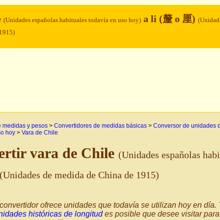
e
a li (釐 o 厘)
(Unidades españolas habituales todavía en uso hoy)
(Unidad
 1915)
e medidas y pesos
>
Convertidores de medidas básicas
>
Conversor de unidades de
so hoy
>
Vara de Chile
rtir vara de Chile
(Unidades españolas habi
(Unidades de medida de China de 1915)
convertidor ofrece unidades que todavía se utilizan hoy en día
nidades históricas de longitud
es posible que desee visitar para