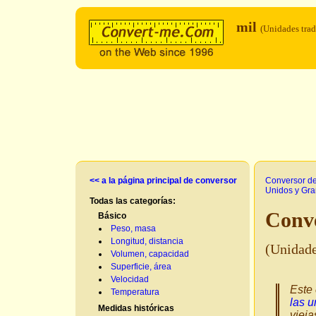
mil
(Unidades trad
<< a la página principal de conversor
Conversor d
Unidos y Gra
Todas las categorías:
Conve
Básico
Peso, masa
Longitud, distancia
(Unidad
Volumen, capacidad
Superficie, área
Velocidad
Este 
Temperatura
las u
Medidas históricas
vieja