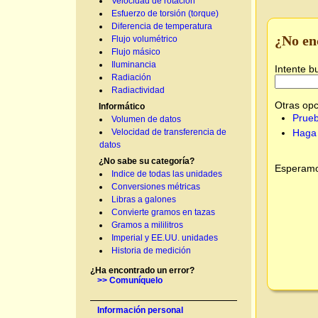
Velocidad de rotación
Esfuerzo de torsión (torque)
Diferencia de temperatura
¿No en
Flujo volumétrico
Flujo másico
Iluminancia
Intente b
Radiación
Radiactividad
Otras opc
Informático
Prueb
Volumen de datos
Haga 
Velocidad de transferencia de
datos
¿No sabe su categoría?
Esperamos
Indice de todas las unidades
Conversiones métricas
Libras a galones
Convierte gramos en tazas
Gramos a mililitros
Imperial y EE.UU. unidades
Historia de medición
¿Ha encontrado un error?
>> Comuníquelo
Información personal