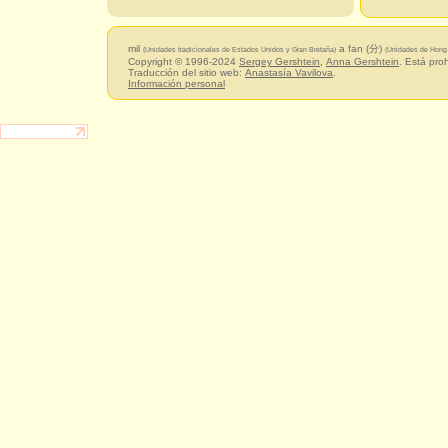
mil
a fan (分)
(Unidades tradicionales de Estados Unidos y Gran Bretaña)
(Unidades de Hong
Copyright © 1996-2024
Sergey Gershtein
,
Anna Gershtein
. Está pro
Traducción del sitio web:
Anastasía Vavilova
.
Información personal