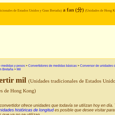
a fan (分)
icionales de Estados Unidos y Gran Bretaña)
(Unidades de Hong 
e medidas y pesos
>
Convertidores de medidas básicas
>
Conversor de unidades de
n Bretaña
>
Mil
rtir mil
(Unidades tradicionales de Estados Unid
es de Hong Kong)
convertidor ofrece unidades que todavía se utilizan hoy en día
nidades históricas de longitud
es posible que desee visitar para
s que ya no se utilizan.