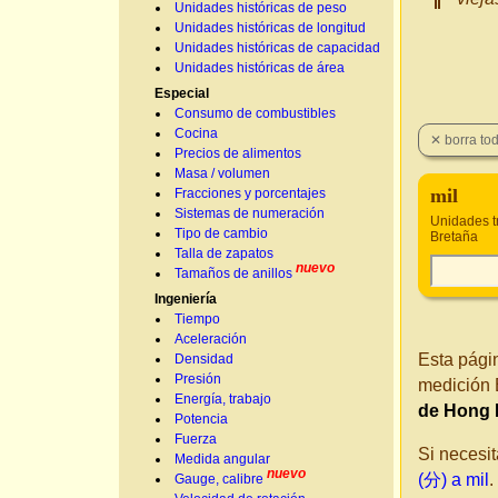
Unidades históricas de peso
Unidades históricas de longitud
Unidades históricas de capacidad
Unidades históricas de área
Especial
Consumo de combustibles
Cocina
Precios de alimentos
Masa / volumen
mil
Fracciones y porcentajes
Sistemas de numeración
Unidades t
Tipo de cambio
Bretaña
Talla de zapatos
nuevo
Tamaños de anillos
Ingeniería
Tiempo
Aceleración
Esta pági
Densidad
Presión
medición 
Energía, trabajo
de Hong
Potencia
Fuerza
Si necesit
Medida angular
nuevo
(分) a mil
.
Gauge, calibre