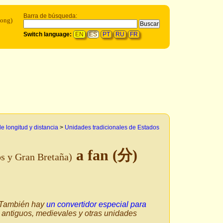
Barra de búsqueda:
Kong)
Switch language:
EN
ES
PT
RU
FR
 longitud y distancia
>
Unidades tradicionales de Estados
a fan (分)
os y Gran Bretaña)
. También hay
un convertidor especial para
 antiguos, medievales y otras unidades