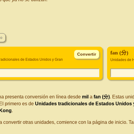
fan (分)
radicionales de Estados Unidos y Gran
Unidades de 
na presenta conversión en línea desde
mil
a
fan (分)
. Estas uni
El primero es de
Unidades tradicionales de Estados Unidos 
 Kong
.
a convertir otras unidades, comience con la página de inicio. 