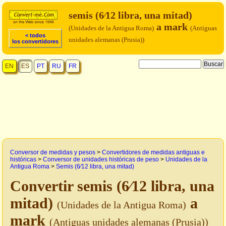
semis (6⁄12 libra, una mitad)
a mark
(Unidades de la Antigua Roma)
(Antiguas
< todos
unidades alemanas (Prusia))
los convertidores
EN
ES
PT
RU
FR
Conversor de medidas y pesos
>
Convertidores de medidas antiguas e
históricas
>
Conversor de unidades históricas de peso
>
Unidades de la
Antigua Roma
>
Semis (6⁄12 libra, una mitad)
Convertir semis (6⁄12 libra, una
mitad)
a
(Unidades de la Antigua Roma)
mark
(Antiguas unidades alemanas (Prusia))