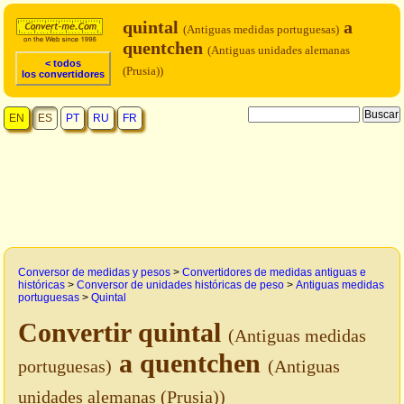
quintal
a
(Antiguas medidas portuguesas)
quentchen
(Antiguas unidades alemanas
< todos
(Prusia))
los convertidores
EN
ES
PT
RU
FR
Conversor de medidas y pesos
>
Convertidores de medidas antiguas e
históricas
>
Conversor de unidades históricas de peso
>
Antiguas medidas
portuguesas
>
Quintal
Convertir quintal
(Antiguas medidas
a quentchen
portuguesas)
(Antiguas
unidades alemanas (Prusia))