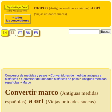
marco
a ort
(Antiguas medidas españolas)
(Viejas unidades suecas)
< todos
los convertidores
EN
ES
PT
RU
FR
Conversor de medidas y pesos
>
Convertidores de medidas antiguas e
históricas
>
Conversor de unidades históricas de peso
>
Antiguas medidas
españolas
>
Marco
Convertir marco
(Antiguas medidas
a ort
españolas)
(Viejas unidades suecas)