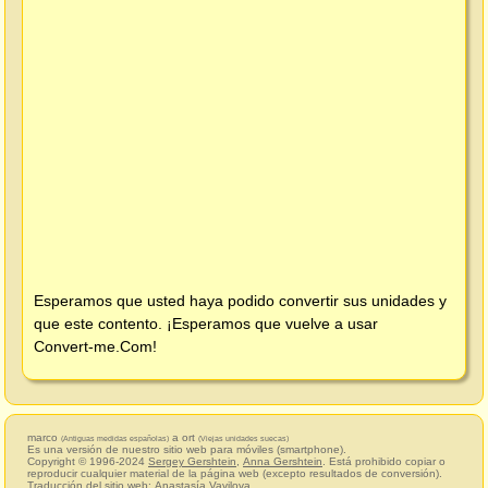
Esperamos que usted haya podido convertir sus unidades y
que este contento. ¡Esperamos que vuelve a usar
Convert-me.Com
!
marco
a ort
(Antiguas medidas españolas)
(Viejas unidades suecas)
Es una versión de nuestro sitio web para móviles (smartphone).
Copyright © 1996-2024
Sergey Gershtein
,
Anna Gershtein
. Está prohibido copiar o
reproducir cualquier material de la página web (excepto resultados de conversión).
Traducción del sitio web:
Anastasía Vavilova
.