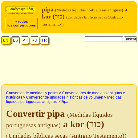
pipa
a
(Medidas líquidos portuguesas antiguas)
kor (כור)
(Unidades bíblicas secas (Antiguo
< todos
Testamento))
los convertidores
EN
ES
PT
RU
FR
Conversor de medidas y pesos
>
Convertidores de medidas antiguas e
históricas
>
Conversor de unidades históricas de volumen
>
Medidas
líquidos portuguesas antiguas
>
Pipa
Convertir pipa
(Medidas líquidos
a kor (כור)
portuguesas antiguas)
(Unidades bíblicas secas (Antiguo Testamento))