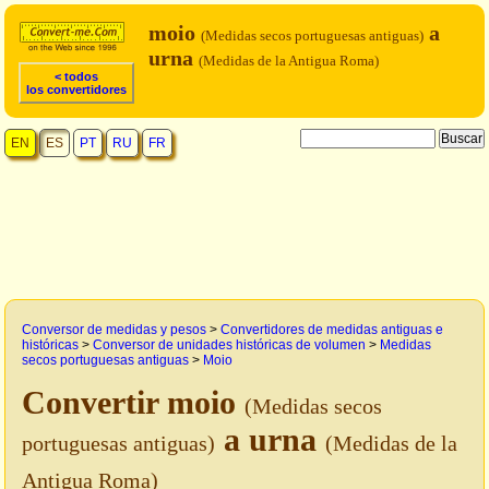
moio
a
(Medidas secos portuguesas antiguas)
urna
(Medidas de la Antigua Roma)
< todos
los convertidores
EN
ES
PT
RU
FR
Conversor de medidas y pesos
>
Convertidores de medidas antiguas e
históricas
>
Conversor de unidades históricas de volumen
>
Medidas
secos portuguesas antiguas
>
Moio
Convertir moio
(Medidas secos
a urna
portuguesas antiguas)
(Medidas de la
Antigua Roma)