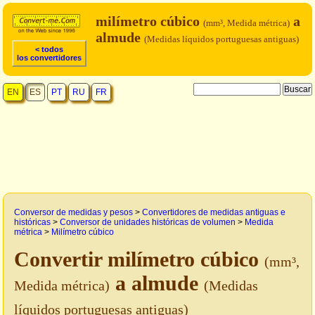
milímetro cúbico
a
(mm³, Medida métrica)
almude
(Medidas líquidos portuguesas antiguas)
< todos
los convertidores
EN
ES
PT
RU
FR
Conversor de medidas y pesos
>
Convertidores de medidas antiguas e
históricas
>
Conversor de unidades históricas de volumen
>
Medida
métrica
>
Milímetro cúbico
Convertir milímetro cúbico
(mm³,
a almude
Medida métrica)
(Medidas
líquidos portuguesas antiguas)