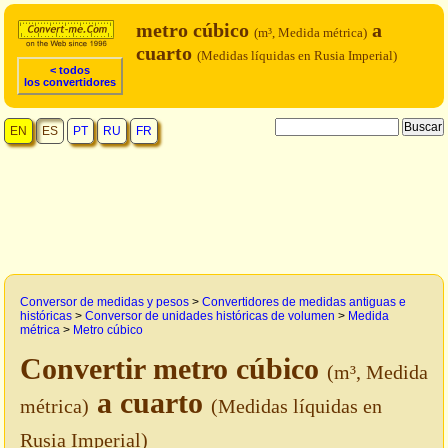
metro cúbico
a
(m³, Medida métrica)
cuarto
(Medidas líquidas en Rusia Imperial)
< todos
los convertidores
EN
ES
PT
RU
FR
Conversor de medidas y pesos
>
Convertidores de medidas antiguas e
históricas
>
Conversor de unidades históricas de volumen
>
Medida
métrica
>
Metro cúbico
Convertir metro cúbico
(m³, Medida
a cuarto
métrica)
(Medidas líquidas en
Rusia Imperial)