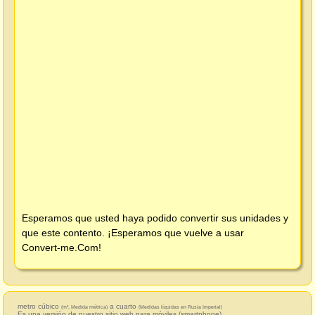
Esperamos que usted haya podido convertir sus unidades y
que este contento. ¡Esperamos que vuelve a usar
Convert-me.Com
!
metro cúbico
a cuarto
(m³, Medida métrica)
(Medidas líquidas en Rusia Imperial)
Es una versión de nuestro sitio web para móviles (smartphone).