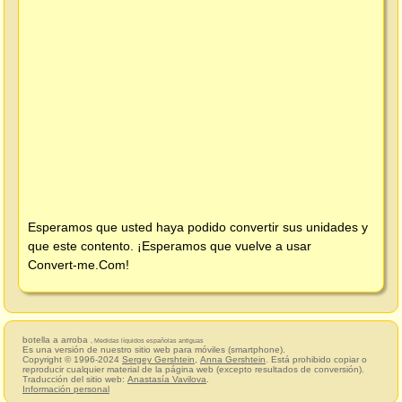
Esperamos que usted haya podido convertir sus unidades y
que este contento. ¡Esperamos que vuelve a usar
Convert-me.Com
!
botella a arroba
, Medidas líquidos españolas antiguas
Es una versión de nuestro sitio web para móviles (smartphone).
Copyright © 1996-2024
Sergey Gershtein
,
Anna Gershtein
. Está prohibido copiar o
reproducir cualquier material de la página web (excepto resultados de conversión).
Traducción del sitio web:
Anastasía Vavilova
.
Información personal