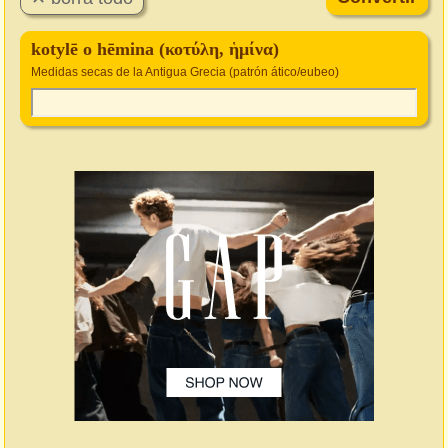
kotylē o hēmina (κοτύλη, ἡμίνα)
Medidas secas de la Antigua Grecia (patrón ático/eubeo)