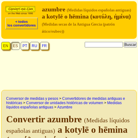
azumbre
(Medidas líquidos españolas antiguas)
a kotylē o hēmina (κοτύλη, ἡμίνα)
< todos
(Medidas secas de la Antigua Grecia (patrón
los convertidores
ático/eubeo))
EN
ES
PT
RU
FR
Conversor de medidas y pesos
>
Convertidores de medidas antiguas e
históricas
>
Conversor de unidades históricas de volumen
>
Medidas
líquidos españolas antiguas
>
Azumbre
Convertir azumbre
(Medidas líquidos
a kotylē o hēmina
españolas antiguas)