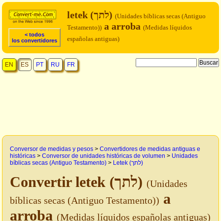
letek (לתך)
(Unidades bíblicas secas (Antiguo
a arroba
Testamento))
(Medidas líquidos
< todos
españolas antiguas)
los convertidores
EN
ES
PT
RU
FR
Conversor de medidas y pesos
>
Convertidores de medidas antiguas e
históricas
>
Conversor de unidades históricas de volumen
>
Unidades
bíblicas secas (Antiguo Testamento)
>
Letek (לתך)
Convertir letek (לתך)
(Unidades
a
bíblicas secas (Antiguo Testamento))
arroba
(Medidas líquidos españolas antiguas)