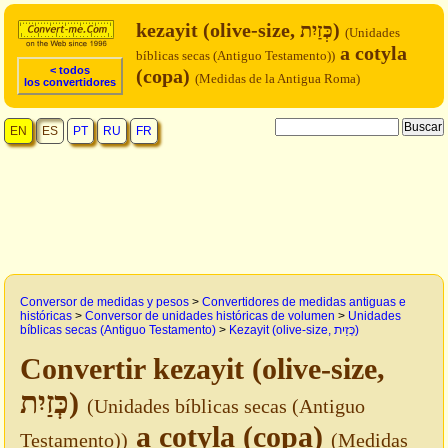
kezayit (olive-size, כְּזַיִת)
(Unidades
a cotyla
bíblicas secas (Antiguo Testamento))
< todos
(copa)
(Medidas de la Antigua Roma)
los convertidores
EN
ES
PT
RU
FR
Conversor de medidas y pesos
>
Convertidores de medidas antiguas e
históricas
>
Conversor de unidades históricas de volumen
>
Unidades
bíblicas secas (Antiguo Testamento)
>
Kezayit (olive-size, כְּזַיִת)
Convertir kezayit (olive-size,
כְּזַיִת)
(Unidades bíblicas secas (Antiguo
a cotyla (copa)
Testamento))
(Medidas