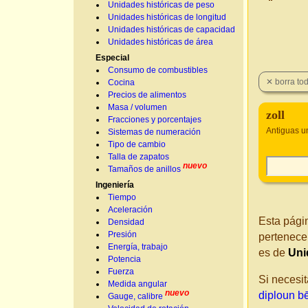
Unidades históricas de peso
Unidades históricas de longitud
Unidades históricas de capacidad
Unidades históricas de área
Especial
Consumo de combustibles
Cocina
Precios de alimentos
Masa / volumen
zoll
Fracciones y porcentajes
Antiguas u
Sistemas de numeración
Tipo de cambio
Talla de zapatos
nuevo
Tamaños de anillos
Ingeniería
Tiempo
Aceleración
Esta pági
Densidad
Presión
pertenece
Energía, trabajo
es de
Uni
Potencia
Fuerza
Si necesit
Medida angular
nuevo
diploun b
Gauge, calibre