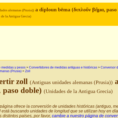
a diploun bēma (διπλοῦν βῆμα, paso
dades alemanas (Prusia))
 de la Antigua Grecia)
e medidas y pesos
>
Convertidores de medidas antiguas e históricas
>
Conversor de
manas (Prusia)
>
Zoll
rtir zoll
a
(Antiguas unidades alemanas (Prusia))
 paso doble)
(Unidades de la Antigua Grecia)
página ofrece la conversión de unidades históricas (antiguo, me
 está buscando unidades de longitud que se utilizan hoy en d
s distintos países, por favor,
cambie a nuestro página de convers