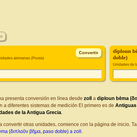
diploun b
doble)
nidades alemanas (Prusia)
Unidades de l
na presenta conversión en línea desde
zoll
a
diploun bēma (δι
n a diferentes sistemas de medición El primero es de
Antiguas
dades de la Antigua Grecia
.
a convertir otras unidades, comience con la página de inicio. 
ēma (διπλοῦν βῆμα, paso doble) a zoll
.