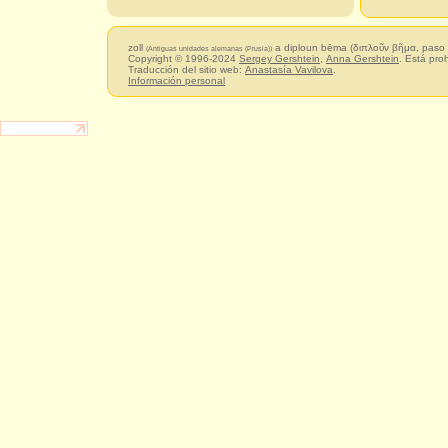
zoll
a diploun bēma (διπλοῦν βῆμα, paso
(Antiguas unidades alemanas (Prusia))
Copyright © 1996-2024
Sergey Gershtein
,
Anna Gershtein
. Está pro
Traducción del sitio web:
Anastasía Vavilova
.
Información personal