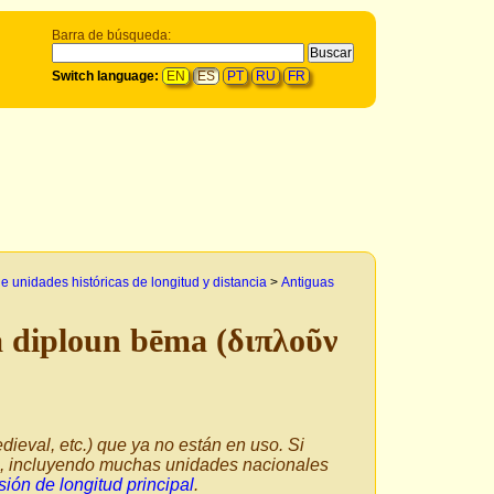
Barra de búsqueda:
Switch language:
EN
ES
PT
RU
FR
 unidades históricas de longitud y distancia
>
Antiguas
 diploun bēma (διπλοῦν
dieval, etc.) que ya no están en uso. Si
ía, incluyendo muchas unidades nacionales
ión de longitud principal
.