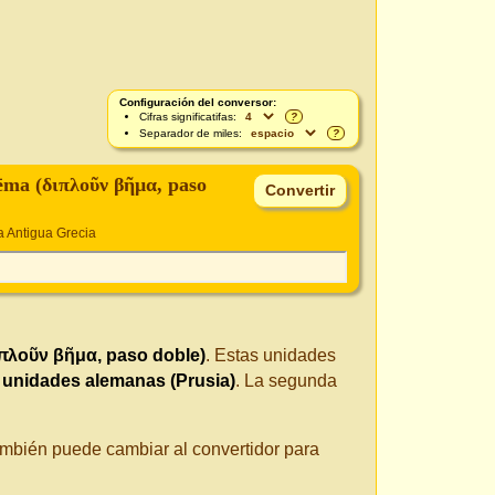
Configuración del conversor:
Cifras significatifas:
?
Separador de miles:
?
ēma (διπλοῦν βῆμα, paso
a Antigua Grecia
πλοῦν βῆμα, paso doble)
. Estas unidades
 unidades alemanas (Prusia)
. La segunda
También puede cambiar al convertidor para