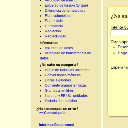
Velocidad de rotación
Esfuerzo de torsión (torque)
Diferencia de temperatura
¿No en
Flujo volumétrico
Flujo másico
Iluminancia
Intente b
Radiación
Radiactividad
Otras opc
Informático
Prueb
Volumen de datos
Haga 
Velocidad de transferencia de
datos
¿No sabe su categoría?
Esperamos
Indice de todas las unidades
Conversiones métricas
Libras a galones
Convierte gramos en tazas
Gramos a mililitros
Imperial y EE.UU. unidades
Historia de medición
¿Ha encontrado un error?
>> Comuníquelo
Información personal