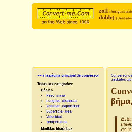
zoll
(Antiguas uni
doble)
(Unidades
<< a la página principal de conversor
Conversor d
unidades ale
Todas las categorías:
Conve
Básico
Peso, masa
βῆμα,
Longitud, distancia
Volumen, capacidad
Superficie, área
Velocidad
Esta 
Temperatura
usted
Medidas históricas
de lo