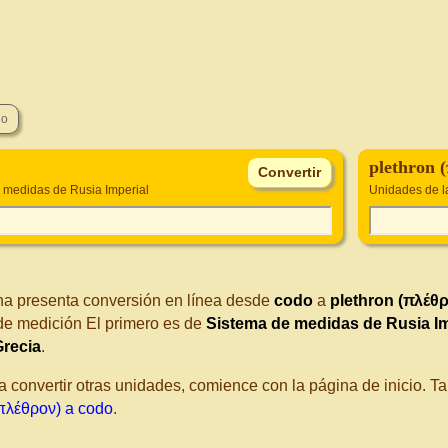
plethron 
 medidas de Rusia Imperial
Unidades de l
na presenta conversión en línea desde
codo
a
plethron (πλέθ
de medición El primero es de
Sistema de medidas de Rusia Im
Grecia
.
a convertir otras unidades, comience con la página de inicio. 
(πλέθρον) a codo
.