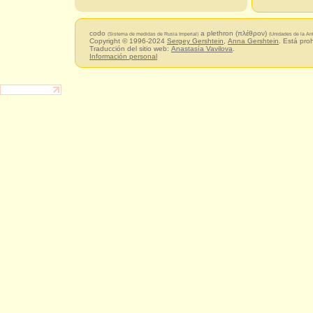
codo
a plethron (πλέθρον)
(Sistema de medidas de Rusia Imperial)
(Unidades de la An
Copyright © 1996-2024
Sergey Gershtein
,
Anna Gershtein
. Está pro
Traducción del sitio web:
Anastasía Vavilova
.
Información personal