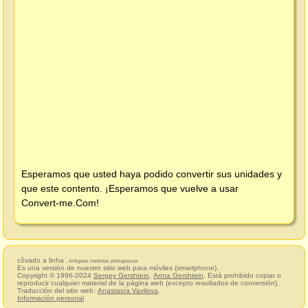
Esperamos que usted haya podido convertir sus unidades y
que este contento. ¡Esperamos que vuelve a usar
Convert-me.Com
!
côvado a linha
, Antiguas medidas portuguesas
Es una versión de nuestro sitio web para móviles (smartphone).
Copyright © 1996-2024
Sergey Gershtein
,
Anna Gershtein
. Está prohibido copiar o
reproducir cualquier material de la página web (excepto resultados de conversión).
Traducción del sitio web:
Anastasía Vavilova
.
Información personal