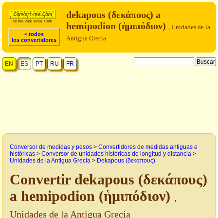
dekapous (δεκάπους) a
hemipodion (ἡμιπόδιον)
, Unidades de la
< todos
Antigua Grecia
los convertidores
EN
ES
PT
RU
FR
Conversor de medidas y pesos
>
Convertidores de medidas antiguas e
históricas
>
Conversor de unidades históricas de longitud y distancia
>
Unidades de la Antigua Grecia
>
Dekapous (δεκάπους)
Convertir dekapous (δεκάπους)
a hemipodion (ἡμιπόδιον)
,
Unidades de la Antigua Grecia