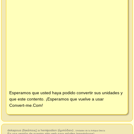
Esperamos que usted haya podido convertir sus unidades y
que este contento. ¡Esperamos que vuelve a usar
Convert-me.Com
!
dekapous (δεκάπους) a hemipodion (ἡμιπόδιον)
, Unidades de la Antigua Grecia
Es una versión de nuestro sitio web para móviles (smartphone).