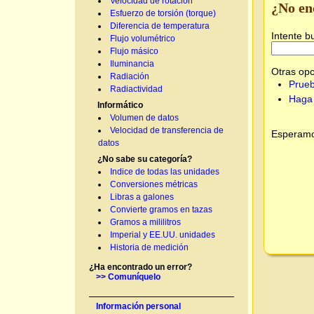
Velocidad de rotación
¿No en
Esfuerzo de torsión (torque)
Diferencia de temperatura
Intente b
Flujo volumétrico
Flujo másico
Iluminancia
Otras opc
Radiación
Prueb
Radiactividad
Haga 
Informático
Volumen de datos
Velocidad de transferencia de
Esperamos
datos
¿No sabe su categoría?
Indice de todas las unidades
Conversiones métricas
Libras a galones
Convierte gramos en tazas
Gramos a mililitros
Imperial y EE.UU. unidades
Historia de medición
¿Ha encontrado un error?
>> Comuníquelo
Información personal