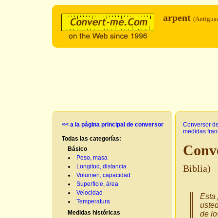
arpent
(Antiguas
<< a la página principal de conversor
Conversor d
medidas fra
Todas las categorías:
Conve
Básico
Peso, masa
Longitud, distancia
Biblia)
Volumen, capacidad
Superficie, área
Velocidad
Esta 
Temperatura
usted
Medidas históricas
de lo