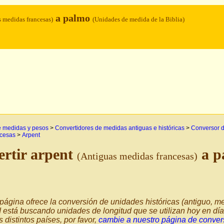
a palmo
 medidas francesas)
(Unidades de medida de la Biblia)
e medidas y pesos
>
Convertidores de medidas antiguas e históricas
>
Conversor de
ncesas
>
Arpent
rtir arpent
a p
(Antiguas medidas francesas)
página ofrece la conversión de unidades históricas (antiguo, me
 está buscando unidades de longitud que se utilizan hoy en d
s distintos países, por favor,
cambie a nuestro página de convers