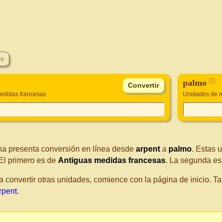
palmo
!
edidas francesas
Unidades de m
na presenta conversión en línea desde
arpent
a
palmo
. Estas 
El primero es de
Antiguas medidas francesas
. La segunda e
a convertir otras unidades, comience con la página de inicio. 
rpent
.