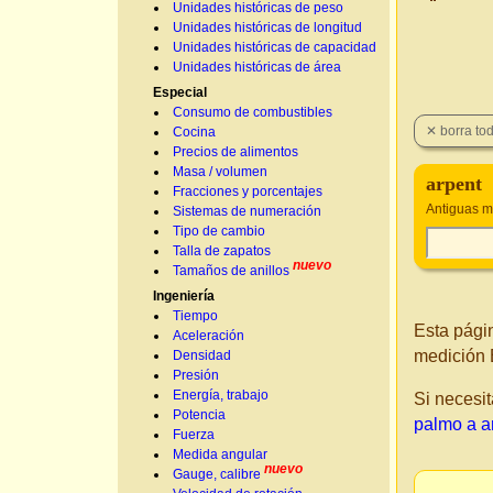
Unidades históricas de peso
Unidades históricas de longitud
Unidades históricas de capacidad
Unidades históricas de área
Especial
Consumo de combustibles
Cocina
Precios de alimentos
Masa / volumen
arpent
Fracciones y porcentajes
Antiguas m
Sistemas de numeración
Tipo de cambio
Talla de zapatos
nuevo
Tamaños de anillos
Ingeniería
Tiempo
Esta pági
Aceleración
medición 
Densidad
Presión
Energía, trabajo
Si necesit
Potencia
palmo a a
Fuerza
Medida angular
nuevo
Gauge, calibre