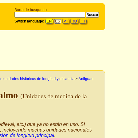
Barra de búsqueda:
Switch language:
EN
ES
PT
RU
FR
 unidades históricas de longitud y distancia
>
Antiguas
almo
(Unidades de medida de la
dieval, etc.) que ya no están en uso. Si
ía, incluyendo muchas unidades nacionales
ión de longitud principal
.