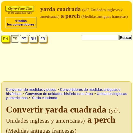
yarda cuadrada
(yd², Unidades inglesas y
a perch
americanas)
(Medidas antiguas francesas)
< todos
los convertidores
EN
ES
PT
RU
FR
Conversor de medidas y pesos
>
Convertidores de medidas antiguas e
históricas
>
Conversor de unidades históricas de área
>
Unidades inglesas
y americanas
>
Yarda cuadrada
Convertir yarda cuadrada
(yd²,
a perch
Unidades inglesas y americanas)
(Medidas antiguas francesas)