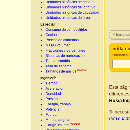
Unidades históricas de peso
Unidades históricas de longitud
Unidades históricas de capacidad
Unidades históricas de área
Especial
Consumo de combustibles
Cocina
Precios de alimentos
Masa / volumen
milla c
Fracciones y porcentajes
Unidades i
Sistemas de numeración
Tipo de cambio
Talla de zapatos
nuevo
Tamaños de anillos
Ingeniería
Tiempo
Esta pági
Aceleración
diferente
Densidad
Presión
Rusia Imp
Energía, trabajo
Potencia
Si necesit
Fuerza
(fut) cuad
Medida angular
nuevo
Gauge, calibre