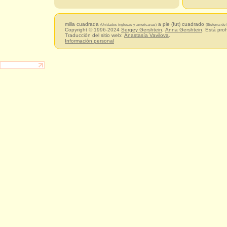
milla cuadrada
a pie (fut) cuadrado
(Unidades inglesas y americanas)
(Sistema de 
Copyright © 1996-2024
Sergey Gershtein
,
Anna Gershtein
. Está pro
Traducción del sitio web:
Anastasía Vavilova
.
Información personal