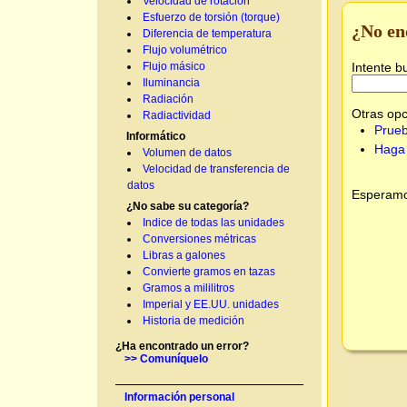
Velocidad de rotación
Esfuerzo de torsión (torque)
¿No en
Diferencia de temperatura
Flujo volumétrico
Intente b
Flujo másico
Iluminancia
Radiación
Otras opc
Radiactividad
Prueb
Informático
Haga 
Volumen de datos
Velocidad de transferencia de
datos
Esperamos
¿No sabe su categoría?
Indice de todas las unidades
Conversiones métricas
Libras a galones
Convierte gramos en tazas
Gramos a mililitros
Imperial y EE.UU. unidades
Historia de medición
¿Ha encontrado un error?
>> Comuníquelo
Información personal