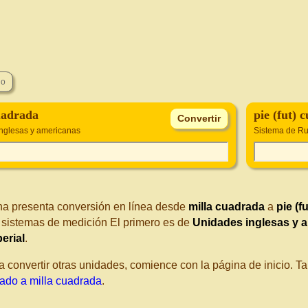
uadrada
pie (fut) 
nglesas y americanas
Sistema de Ru
na presenta conversión en línea desde
milla cuadrada
a
pie (f
s sistemas de medición El primero es de
Unidades inglesas y 
erial
.
a convertir otras unidades, comience con la página de inicio. 
rado a milla cuadrada
.