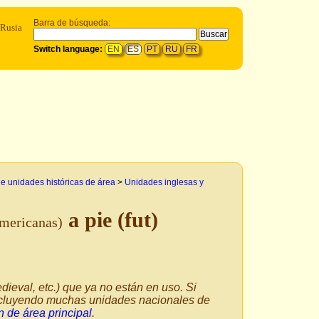
Barra de búsqueda:
 Rusia
Switch language:
EN
ES
PT
RU
FR
e unidades históricas de área
>
Unidades inglesas y
a pie (fut)
americanas)
dieval, etc.) que ya no están en uso. Si
incluyendo muchas unidades nacionales de
 de área principal
.