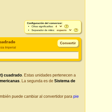
Configuración del conversor:
Cifras significatifas:
?
Separador de miles:
?
cuadrado
sia Imperial
ut) cuadrado
. Estas unidades pertenecen a
americanas
. La segunda es de
Sistema de
También puede cambiar al convertidor para
pie