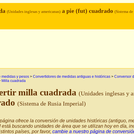
ada
a pie (fut) cuadrado
(Unidades inglesas y americanas)
(Sistema de
e medidas y pesos
>
Convertidores de medidas antiguas e históricas
>
Conversor d
>
Milla cuadrada
rtir milla cuadrada
(Unidades inglesas y 
rado
(Sistema de Rusia Imperial)
página ofrece la conversión de unidades históricas (antiguo, me
d está buscando unidades de área que se utilizan hoy en día, 
istintos países, por favor,
cambie a nuestro página de conversión