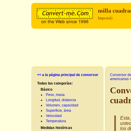
milla cuadr
Imperial)
<< a la página principal de conversor
Conversor d
americanas
Todas las categorías:
Conve
Básico
Peso, masa
cuad
Longitud, distancia
Volumen, capacidad
Superficie, área
Velocidad
Esta 
Temperatura
uste
Medidas históricas
los d