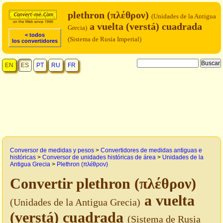
plethron (πλέθρον)
(Unidades de la Antigua
a vuelta (verstá) cuadrada
Grecia)
< todos
(Sistema de Rusia Imperial)
los convertidores
EN
ES
PT
RU
FR
Conversor de medidas y pesos
>
Convertidores de medidas antiguas e
históricas
>
Conversor de unidades históricas de área
>
Unidades de la
Antigua Grecia
>
Plethron (πλέθρον)
Convertir plethron (πλέθρον)
a vuelta
(Unidades de la Antigua Grecia)
(verstá) cuadrada
(Sistema de Rusia