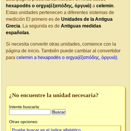
hexapodēs o orgya(ἑξαπόδης, ὀργυιά)
a
celemin
.
Estas unidades pertenecen a diferentes sistemas de
medición El primero es de
Unidades de la Antigua
Grecia
. La segunda es de
Antiguas medidas
españolas
.
Si necesita convertir otras unidades, comience con la
página de inicio. También puede cambiar al convertidor
para
celemin a hexapodēs o orgya(ἑξαπόδης, ὀργυιά)
.
¿No encuentre la unidad necesaria?
Intente buscarla:
Otras opciones:
Pruebe buscar en el índice alfabético