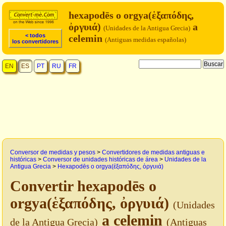
hexapodēs o orgya(ἑξαπόδης,
ὀργυιά)
a
(Unidades de la Antigua Grecia)
< todos
celemin
(Antiguas medidas españolas)
los convertidores
EN
ES
PT
RU
FR
Conversor de medidas y pesos
>
Convertidores de medidas antiguas e
históricas
>
Conversor de unidades históricas de área
>
Unidades de la
Antigua Grecia
>
Hexapodēs o orgya(ἑξαπόδης, ὀργυιά)
Convertir hexapodēs o
orgya(ἑξαπόδης, ὀργυιά)
(Unidades
a celemin
de la Antigua Grecia)
(Antiguas