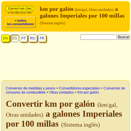
km por galón
a
(km/gal, Otras unidades)
galones Imperiales por 100 millas
< todos
(Sistema inglés)
los convertidores
EN
ES
PT
RU
FR
Conversor de medidas y pesos
>
Convertidores especiales
>
Conversor de
consumo de combustible
>
Otras unidades
>
Km por galón
Convertir km por galón
(km/gal,
a galones Imperiales
Otras unidades)
por 100 millas
(Sistema inglés)