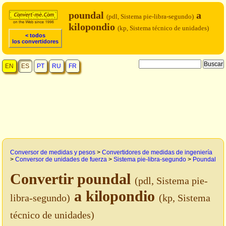
poundal
a
(pdl, Sistema pie-libra-segundo)
kilopondio
(kp, Sistema técnico de unidades)
< todos
los convertidores
EN
ES
PT
RU
FR
Conversor de medidas y pesos
>
Convertidores de medidas de ingeniería
>
Conversor de unidades de fuerza
>
Sistema pie-libra-segundo
>
Poundal
Convertir poundal
(pdl, Sistema pie-
a kilopondio
libra-segundo)
(kp, Sistema
técnico de unidades)