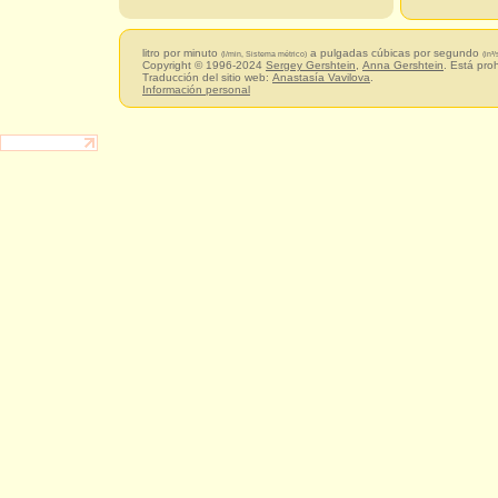
litro por minuto
a pulgadas cúbicas por segundo
(l/min, Sistema métrico)
(in³
Copyright © 1996-2024
Sergey Gershtein
,
Anna Gershtein
. Está pro
Traducción del sitio web:
Anastasía Vavilova
.
Información personal