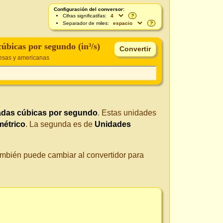
Configuración del conversor:
Cifras significatifas:
?
Separador de miles:
?
úbicas por segundo (in³/s)
esas y americanas
adas cúbicas por segundo
. Estas unidades
métrico
. La segunda es de
Unidades
También puede cambiar al convertidor para