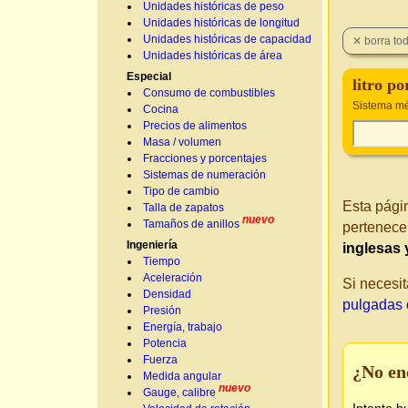
Unidades históricas de peso
Unidades históricas de longitud
Unidades históricas de capacidad
Unidades históricas de área
Especial
litro po
Consumo de combustibles
Sistema mé
Cocina
Precios de alimentos
Masa / volumen
Fracciones y porcentajes
Sistemas de numeración
Tipo de cambio
Esta pági
Talla de zapatos
nuevo
Tamaños de anillos
pertenece
Ingeniería
inglesas
Tiempo
Aceleración
Si necesit
Densidad
pulgadas 
Presión
Energía, trabajo
Potencia
Fuerza
¿No en
Medida angular
nuevo
Gauge, calibre
Intente b