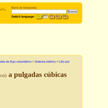
Barra de búsqueda:
in³/s,
Switch language:
EN
ES
PT
RU
FR
des de flujo volumétrico
>
Sistema métrico
>
Litro por
a pulgadas cúbicas
ico)