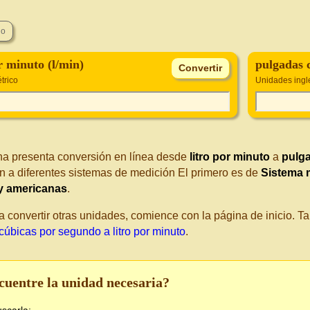
r minuto (l/min)
pulgadas c
trico
Unidades ingl
na presenta conversión en línea desde
litro por minuto
a
pulg
n a diferentes sistemas de medición El primero es de
Sistema 
 y americanas
.
a convertir otras unidades, comience con la página de inicio. 
cúbicas por segundo a litro por minuto
.
cuentre la unidad necesaria?
uscarla: