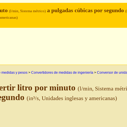
nuto
a pulgadas cúbicas por segundo
(l/min, Sistema métrico)
(
americanas)
e medidas y pesos
>
Convertidores de medidas de ingeniería
>
Conversor de unida
rtir litro por minuto
(l/min, Sistema métr
segundo
(in³/s, Unidades inglesas y americanas)