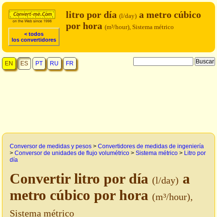
litro por día
a metro cúbico
(l/day)
por hora
(m³/hour), Sistema métrico
< todos
los convertidores
EN
ES
PT
RU
FR
Conversor de medidas y pesos
>
Convertidores de medidas de ingeniería
>
Conversor de unidades de flujo volumétrico
>
Sistema métrico
>
Litro por
día
Convertir litro por día
a
(l/day)
metro cúbico por hora
(m³/hour),
Sistema métrico