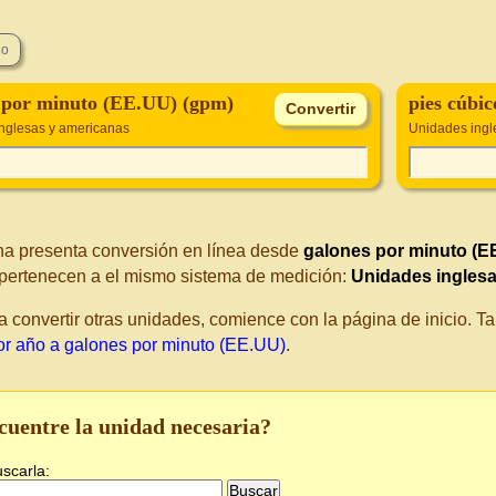
 por minuto (EE.UU) (gpm)
pies cúbic
nglesas y americanas
Unidades ingl
na presenta conversión en línea desde
galones por minuto (E
pertenecen a el mismo sistema de medición:
Unidades ingles
a convertir otras unidades, comience con la página de inicio. 
or año a galones por minuto (EE.UU)
.
cuentre la unidad necesaria?
uscarla: