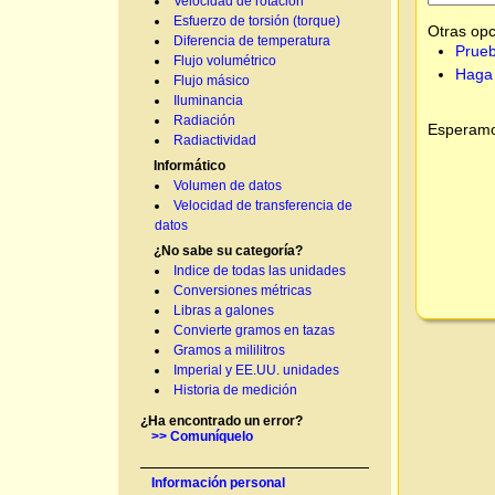
Velocidad de rotación
Esfuerzo de torsión (torque)
Otras opc
Diferencia de temperatura
Prueb
Flujo volumétrico
Haga 
Flujo másico
Iluminancia
Radiación
Esperamos
Radiactividad
Informático
Volumen de datos
Velocidad de transferencia de
datos
¿No sabe su categoría?
Indice de todas las unidades
Conversiones métricas
Libras a galones
Convierte gramos en tazas
Gramos a mililitros
Imperial y EE.UU. unidades
Historia de medición
¿Ha encontrado un error?
>> Comuníquelo
Información personal