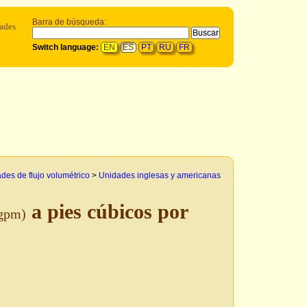
Barra de búsqueda:
dades
Switch language:
EN
ES
PT
RU
FR
des de flujo volumétrico
>
Unidades inglesas y americanas
a pies cúbicos por
gpm)