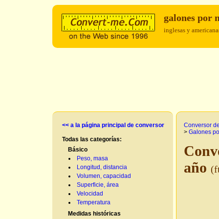
galones por
inglesas y americana
<< a la página principal de conversor
Conversor d
>
Galones po
Todas las categorías:
Conve
Básico
Peso, masa
año
Longitud, distancia
(f
Volumen, capacidad
Superficie, área
Velocidad
Temperatura
Medidas históricas