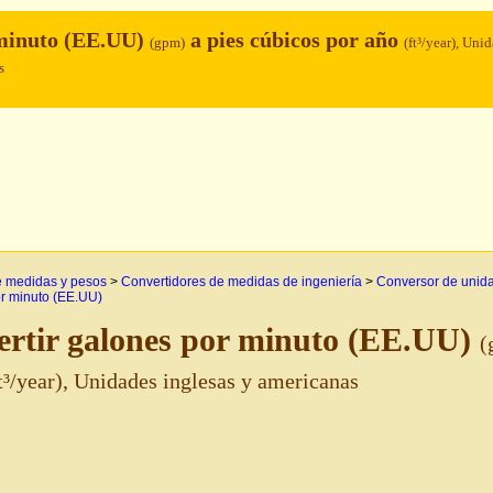
 minuto (EE.UU)
a pies cúbicos por año
(gpm)
(ft³/year), Uni
s
e medidas y pesos
>
Convertidores de medidas de ingeniería
>
Conversor de unida
r minuto (EE.UU)
rtir galones por minuto (EE.UU)
(
t³/year), Unidades inglesas y americanas