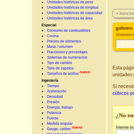
Unidades históricas de peso
Unidades históricas de longitud
Unidades históricas de capacidad
Unidades históricas de área
Especial
galones
Consumo de combustibles
Unidades i
Cocina
Precios de alimentos
Masa / volumen
Fracciones y porcentajes
Sistemas de numeración
Tipo de cambio
Esta pági
Talla de zapatos
nuevo
Tamaños de anillos
unidades 
Ingeniería
Si necesit
Tiempo
Aceleración
cúbicos p
Densidad
Presión
Energía, trabajo
Potencia
¿No en
Fuerza
Medida angular
Intente b
nuevo
Gauge, calibre