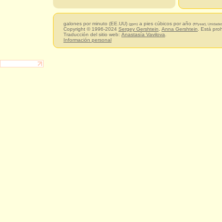
galones por minuto (EE.UU)
a pies cúbicos por año
(gpm)
(ft³/year), Unidad
Copyright © 1996-2024
Sergey Gershtein
,
Anna Gershtein
. Está pro
Traducción del sitio web:
Anastasía Vavilova
.
Información personal