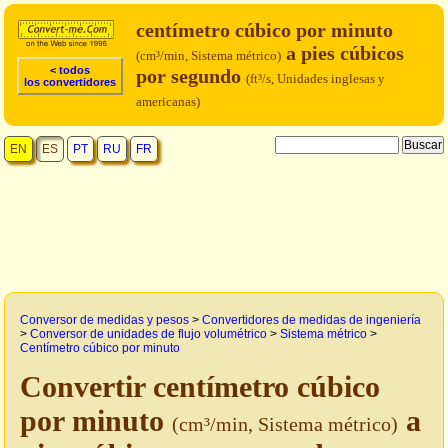
centímetro cúbico por minuto
a pies cúbicos
(cm³/min, Sistema métrico)
< todos
por segundo
(ft³/s, Unidades inglesas y
los convertidores
americanas)
EN
ES
PT
RU
FR
Conversor de medidas y pesos
>
Convertidores de medidas de ingeniería
>
Conversor de unidades de flujo volumétrico
>
Sistema métrico
>
Centímetro cúbico por minuto
Convertir centímetro cúbico
por minuto
a
(cm³/min, Sistema métrico)