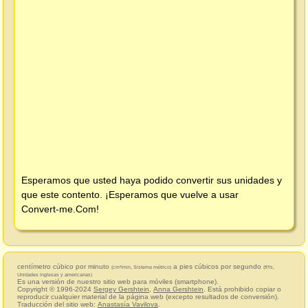
Esperamos que usted haya podido convertir sus unidades y
que este contento. ¡Esperamos que vuelve a usar
Convert-me.Com
!
centímetro cúbico por minuto
a pies cúbicos por segundo
(cm³/min, Sistema métrico)
(ft³/s,
Unidades inglesas y americanas)
Es una versión de nuestro sitio web para móviles (smartphone).
Copyright © 1996-2024
Sergey Gershtein
,
Anna Gershtein
. Está prohibido copiar o
reproducir cualquier material de la página web (excepto resultados de conversión).
Traducción del sitio web:
Anastasía Vavilova
.