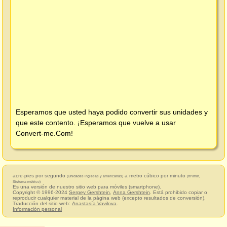
Esperamos que usted haya podido convertir sus unidades y
que este contento. ¡Esperamos que vuelve a usar
Convert-me.Com
!
acre-pies por segundo
a metro cúbico por minuto
(Unidades inglesas y americanas)
(m³/min,
Sistema métrico)
Es una versión de nuestro sitio web para móviles (smartphone).
Copyright © 1996-2024
Sergey Gershtein
,
Anna Gershtein
. Está prohibido copiar o
reproducir cualquier material de la página web (excepto resultados de conversión).
Traducción del sitio web:
Anastasía Vavilova
.
Información personal