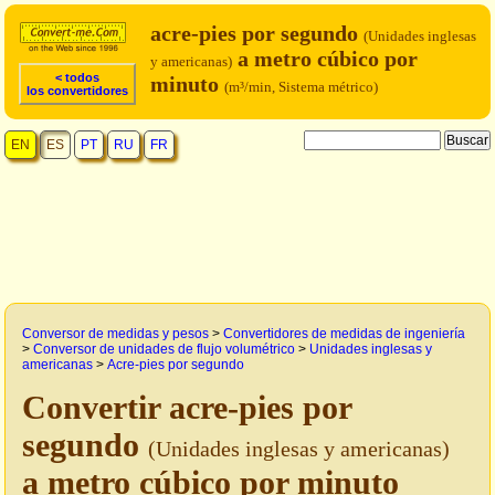
acre-pies por segundo
(Unidades inglesas
a metro cúbico por
y americanas)
< todos
minuto
(m³/min, Sistema métrico)
los convertidores
EN
ES
PT
RU
FR
Conversor de medidas y pesos
>
Convertidores de medidas de ingeniería
>
Conversor de unidades de flujo volumétrico
>
Unidades inglesas y
americanas
>
Acre-pies por segundo
Convertir acre-pies por
segundo
(Unidades inglesas y americanas)
a metro cúbico por minuto