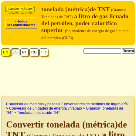
tonelada (métrica)de TNT
(Gramos/
a litro de gas licuado
Toneladas de TNT)
< todos
del petróleo, poder calorífico
los convertidores
superior
(Equivalente de energía de gas licuado
del petróleo (GLP))
EN
ES
PT
RU
FR
Conversor de medidas y pesos
>
Convertidores de medidas de ingeniería
>
Conversor de unidades de energía y trabajo
>
Gramos/ Toneladas de
TNT
>
Tonelada (métrica)de TNT
Convertir tonelada (métrica)de
TNT
a litro
(Gramos/ Toneladas de TNT)