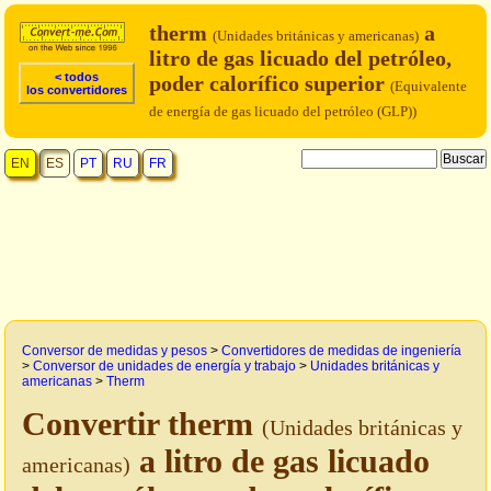
therm
a
(Unidades británicas y americanas)
litro de gas licuado del petróleo,
< todos
poder calorífico superior
(Equivalente
los convertidores
de energía de gas licuado del petróleo (GLP))
EN
ES
PT
RU
FR
Conversor de medidas y pesos
>
Convertidores de medidas de ingeniería
>
Conversor de unidades de energía y trabajo
>
Unidades británicas y
americanas
>
Therm
Convertir therm
(Unidades británicas y
a litro de gas licuado
americanas)