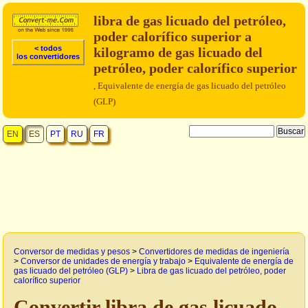
libra de gas licuado del petróleo,
poder calorífico superior a
< todos
kilogramo de gas licuado del
los convertidores
petróleo, poder calorífico superior
, Equivalente de energía de gas licuado del petróleo
(GLP)
EN
ES
PT
RU
FR
Conversor de medidas y pesos
>
Convertidores de medidas de ingeniería
>
Conversor de unidades de energía y trabajo
>
Equivalente de energía de
gas licuado del petróleo (GLP)
>
Libra de gas licuado del petróleo, poder
calorífico superior
Convertir libra de gas licuado