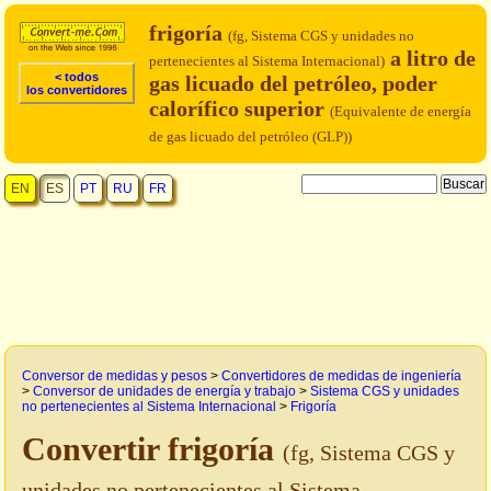
frigoría
(fg, Sistema CGS y unidades no
a litro de
pertenecientes al Sistema Internacional)
< todos
gas licuado del petróleo, poder
los convertidores
calorífico superior
(Equivalente de energía
de gas licuado del petróleo (GLP))
EN
ES
PT
RU
FR
Conversor de medidas y pesos
>
Convertidores de medidas de ingeniería
>
Conversor de unidades de energía y trabajo
>
Sistema CGS y unidades
no pertenecientes al Sistema Internacional
>
Frigoría
Convertir frigoría
(fg, Sistema CGS y
unidades no pertenecientes al Sistema